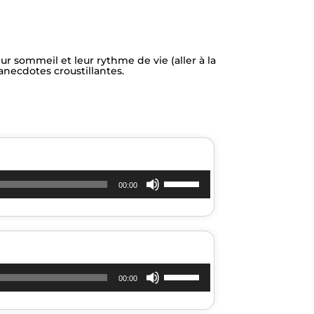
r sommeil et leur rythme de vie (aller à la
anecdotes croustillantes.
Utilisez
00:00
les
flèches
haut/bas
pour
augmenter
Utilisez
00:00
ou
les
diminuer
flèches