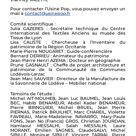
Pour contacter l’Usine Pop, vous pouvez envoyer un
mail à
contact@usinepop.fr
Comité scientifique :
Julia GAZERES : Secrétaire technique du Centre
International des Textiles Anciens au musée des
Tissus de Lyon
Lisa CALISTE : Chercheuse à l’Inventaire du
patrimoine de la Région Occitanie
Marie-Pierre NOUGARET : Guide-conférencière
Bernard DERRIEU : Animateur du patrimoine
Jean-Pierre Henri AZEMA : Docteur en géographie
Prune GASNAULT : Cheffe de projet architecture et
patrimoine de la Communauté de Communes
Lodévois-Larzac
Jean Marc SAUVIER : Directeur de la Manufacture de
la Savonnerie de Lodève – Mobilier national
Témoins de l’étude :
Michel AIT-MOUHEB, Jean Luc BAUMEL, Jean Louis
BEC, Habib BENAMEUR, Abdel Kader BENAMEUR,
Pierre BRINGUIER, Michel BRUEL, Jean Pierre
PIERNAS, Patrick BRUILHET, Marc CHAREIL, Violette
FAVREAU, Marie-Madeleine NAVARRO, Mary-Paule
FONS, Jean No (Francis) GROS, Christian JOURDAN,
Hamlaoui MESSALHI, Salah MESSALHI, Laure
MORANT, Emilien SAGNES, ClaudeSALVI, Michel
SIBILLE, Monique SIBILLE, Vincent TARRAL, Pierre