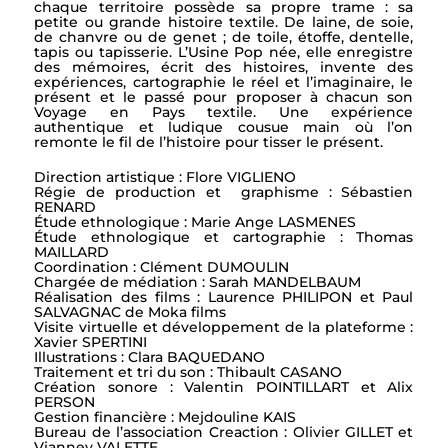
chaque territoire possède sa propre trame : sa
petite ou grande histoire textile. De laine, de soie,
de chanvre ou de genet ; de toile, étoffe, dentelle,
tapis ou tapisserie. L’Usine Pop née, elle enregistre
des mémoires, écrit des histoires, invente des
expériences, cartographie le réel et l’imaginaire, le
présent et le passé pour proposer à chacun son
Voyage en Pays textile. Une expérience
authentique et ludique cousue main où l’on
remonte le fil de l’histoire pour tisser le présent.
Direction artistique : Flore VIGLIENO
Régie de production et graphisme : Sébastien
RENARD
Étude ethnologique : Marie Ange LASMENES
Étude ethnologique et cartographie : Thomas
MAILLARD
Coordination : Clément DUMOULIN
Chargée de médiation : Sarah MANDELBAUM
Réalisation des films : Laurence PHILIPON et Paul
SALVAGNAC de Moka films
Visite virtuelle et développement de la plateforme :
Xavier SPERTINI
Illustrations : Clara BAQUEDANO
Traitement et tri du son : Thibault CASANO
Création sonore : Valentin POINTILLART et Alix
PERSON
Gestion financière : Mejdouline KAIS
Bureau de l’association Creaction : Olivier GILLET et
Vianney VALETTE